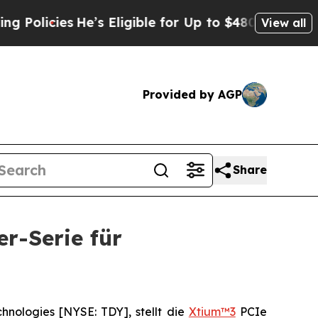
cies
He’s Eligible for Up to $480,000 After Bein
View all
Provided by AGP
Share
r-Serie für
ologies [NYSE: TDY], stellt die
Xtium™3
PCIe