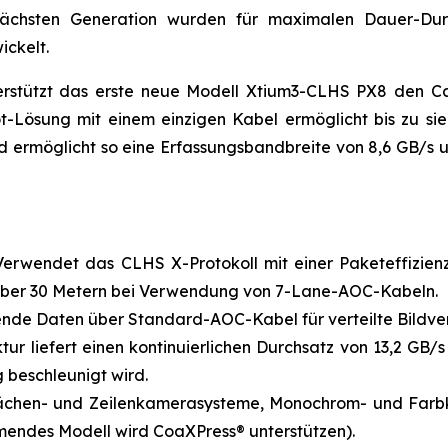
ächsten Generation wurden für maximalen Dauer-Durch
ickelt.
terstützt das erste neue Modell Xtium3-CLHS PX8 den 
lot-Lösung mit einem einzigen Kabel ermöglicht bis zu 
und ermöglicht so eine Erfassungsbandbreite von 8,6 GB/s
rwendet das CLHS X-Protokoll mit einer Paketeffizienz
 über 30 Metern bei Verwendung von 7-Lane-AOC-Kabeln.
hende Daten über Standard-AOC-Kabel für verteilte Bildve
tur liefert einen kontinuierlichen Durchsatz von 13,2 GB
 beschleunigt wird.
 Flächen- und Zeilenkamerasysteme, Monochrom- und Far
mmendes Modell wird CoaXPress® unterstützen).