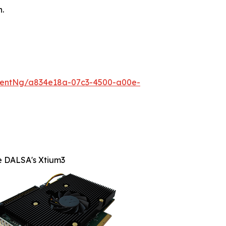
n.
mentNg/a834e18a-07c3-4500-a00e-
e DALSA's Xtium3