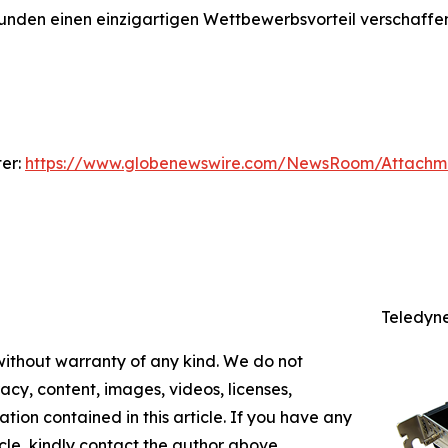
 Kunden einen einzigartigen Wettbewerbsvorteil verschaffe
ter:
https://www.globenewswire.com/NewsRoom/Attach
Teledyn
 without warranty of any kind. We do not
racy, content, images, videos, licenses,
mation contained in this article. If you have any
icle, kindly contact the author above.