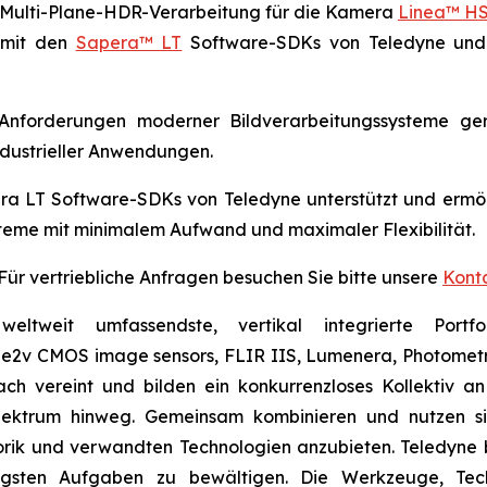
ht Multi-Plane-HDR-Verarbeitung für die Kamera
Linea™ HS
l mit den
Sapera™ LT
Software-SDKs von Teledyne und S
Anforderungen moderner Bildverarbeitungssysteme gere
 industrieller Anwendungen.
era LT Software-SDKs von Teledyne unterstützt und ermö
eme mit minimalem Aufwand und maximaler Flexibilität.
 Für vertriebliche Anfragen besuchen Sie bitte unsere
Kont
tweit umfassendste, vertikal integrierte Portfoli
e2v CMOS image sensors, FLIR IIS, Lumenera, Photometri
h vereint und bilden ein konkurrenzloses Kollektiv an
pektrum hinweg. Gemeinsam kombinieren und nutzen si
sorik und verwandten Technologien anzubieten. Teledyne
gsten Aufgaben zu bewältigen. Die Werkzeuge, Tech