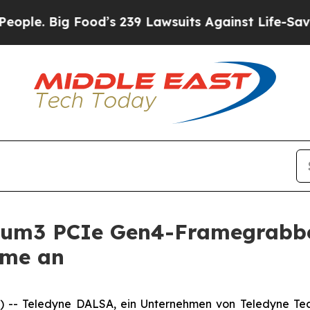
 Big Food’s 239 Lawsuits Against Life-Saving Poli
tium3 PCIe Gen4-Framegrabbe
hme an
 Teledyne DALSA, ein Unternehmen von Teledyne Techn