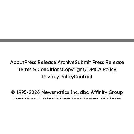
About
Press Release Archive
Submit Press Release
Terms & Conditions
Copyright/DMCA Policy
Privacy Policy
Contact
© 1995-2026 Newsmatics Inc. dba Affinity Group
Publishing & Middle East Tech Today. All Rights
Reserved.
Cookie Settings / Your Privacy Choices