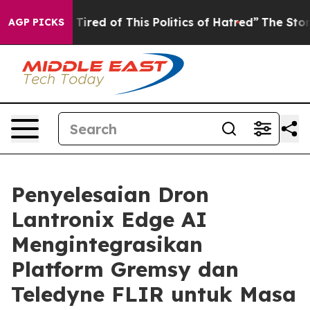
nd Tired of This Politics of Hatred”
The Story Behind T
AGP PICKS
Penyelesaian Dron
Lantronix Edge AI
Mengintegrasikan
Platform Gremsy dan
Teledyne FLIR untuk Masa